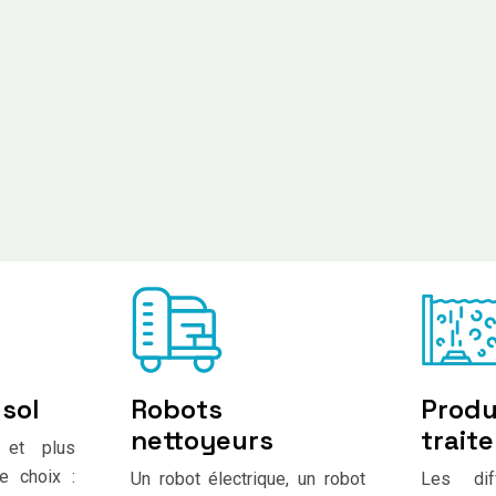
 sol
Robots
Produ
nettoyeurs
trait
r et plus
e choix :
Un robot électrique, un robot
Les dif