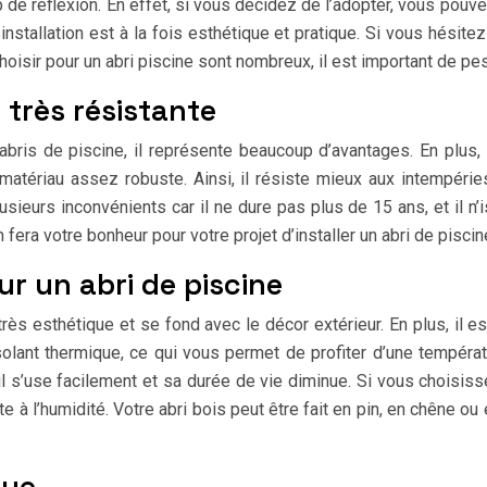
 de réflexion. En effet, si vous décidez de l’adopter, vous pouve
nstallation est à la fois esthétique et pratique. Si vous hésite
sir pour un abri piscine sont nombreux, il est important de pese
 très résistante
abris de piscine, il représente beaucoup d’avantages. En plus, 
 matériau assez robuste. Ainsi, il résiste mieux aux intempéries
lusieurs inconvénients car il ne dure pas plus de 15 ans, et il
m fera votre bonheur pour votre projet d’installer un abri de piscin
ur un abri de piscine
t très esthétique et se fond avec le décor extérieur. En plus, 
solant thermique, ce qui vous permet de profiter d’une températ
u, il s’use facilement et sa durée de vie diminue. Si vous choisi
ste à l’humidité. Votre abri bois peut être fait en pin, en chêne
que